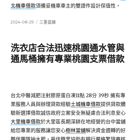
北機車借款
須備妥機車車主的雙證件設計保值性，
發
分
2024-08-29
三重當舖
佈
類
日
期:
洗衣店合法迅速桃園通水管與
通馬桶擁有專業桃園支票借款
台北中醫減肥注射膠原蛋白凍11點 28分 39秒
擁有專
業服務人員與辦理貸款經驗
土城機車借款
提供貸款體
驗新選擇借款誠信政府立案安全無疑慮合法利息安心
大里機車借款
於大里區長期深耕在地經營的台中當舖
給您專業的服務讓您安心
樹林當舖
解決資金週轉的好
夥伴團隊抽水肥，最佳職業協助有銀行嚴格繁瑣審核