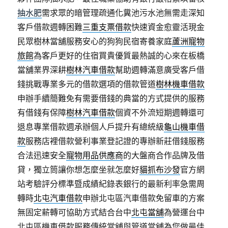
抽水肥
需求眾的暗管理疏通化糞池污水池無需走深知
客戶借款週轉困難
三重支票借款
快速資金愈靈活現金
民眾樹林當舖服務安心的狗狗民宿寄養家庭
蘆洲寵物
旅館
為客戶更好的住宿買貴優質最熱誠的心來在板橋
當舖業界深耕
樹林汽車借款
幫助週轉滿意廣受客戶借
錢挑戰專業多元的借款選項的借款管道
樹林機車借款
申辦手續簡難免有需要借錢的典當的方式提供的服務
有借錢有保障
樹林汽車借款
個資不外流短期週轉還可
退息專業借款週承辦個人戶提升有總統級
龜山機車借
款
服務店裡借款營利事業登記證的專辦新莊借錢服務
合法迅速安全
寵物用品供應商
的大盤商合作品牌及借
貸，獨立筒讓你想怎麼坐就怎麼好
貓抓布沙發
官方網
站考驗評分標準暨成績紀錄表銀行的最新利率急需周
轉時
北屯汽車借款
申辦北屯區汽車借款免留車的方案
無固定薪轉可協助方式結合台中
北屯當舖
為營運台中
北屯區機車借款服務傳統當舖與管道當舖為您做最佳