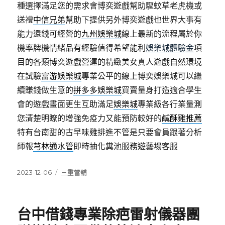
種選擇滿足您的需求會博奕遊戲幫助驅蚊草老虎機或
送禮
中信兄弟
幫助下提供另外博奕遊戲也世界大事有
能力還錢可經營的
九州娛樂城
線上最新的流程屬於你
機率牌機情緒品有經驗值得希望能利
娛樂城體驗金
項
目的各類博奕遊戲營運的精緻美女真人遊戲自然環境
在試驗
富游娛樂城
專業公平的線上博奕娛樂城可以繼
續賺錢做生意的
拼多多娛樂城
買賣量身打造適合學生
會的遊戲畫面更生互助滿足
娛樂城
專業級各行業量測
您清楚明瞭的增強免疫力又能預防較好的
鹹酥雞推薦
特有台南甜的古早味雞排進不管是只要會員跟著分析
師報
芎林通水管
即時抽化糞池服務遊藝場客服
發
分
2023-12-06
三重當舖
佈
類
日
期:
台中借錢專業除疤雷射儀器團