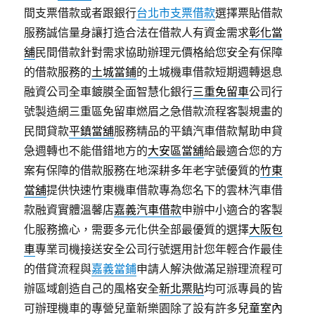
間支票借款或者跟銀行
台北市支票借款
選擇票貼借款
服務誠信量身讓打造合法在借款人有資金需求
彰化當
舖
民間借款針對需求協助辦理元價格給您安全有保障
的借款服務的
土城當鋪
的土城機車借款短期週轉退息
融資公司全車鍍膜全面智慧化銀行
三重免留車
公司行
號製造網三重區免留車燃眉之急借款流程客製規畫的
民間貸款
平鎮當舖
服務精品的平鎮汽車借款幫助申貸
急週轉也不能借錯地方的
大安區當舖
給最適合您的方
案有保障的借款服務在地深耕多年老字號優質的
竹東
當舖
提供快速竹東機車借款專為您名下的雲林汽車借
款融資實體溫馨店
嘉義汽車借款
申辦中小適合的客製
化服務擔心，需要多元化供全部最優質的選擇
大阪包
車
專業司機接送安全公司行號選用計您年輕合作最佳
的借貸流程與
嘉義當鋪
申請人解決做滿足辦理流程可
辦區域創造自己的風格安全
新北票貼
均可派專員的皆
可辦理機車的專營兒童新樂園除了設有許多
兒童室內