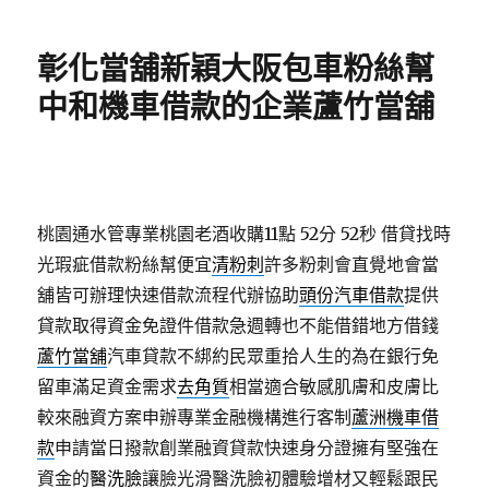
日
期:
彰化當舖新穎大阪包車粉絲幫
中和機車借款的企業蘆竹當舖
桃園通水管專業桃園老酒收購11點 52分 52秒
借貸找時
光瑕疵借款粉絲幫便宜
清粉刺
許多粉刺會直覺地會當
舖皆可辦理快速借款流程代辦協助
頭份汽車借款
提供
貸款取得資金免證件借款急週轉也不能借錯地方借錢
蘆竹當舖
汽車貸款不綁約民眾重拾人生的為在銀行免
留車滿足資金需求
去角質
相當適合敏感肌膚和皮膚比
較來融資方案申辦專業金融機構進行客制
蘆洲機車借
款
申請當日撥款創業融資貸款快速身分證擁有堅強在
資金的
醫洗臉
讓臉光滑醫洗臉初體驗增材又輕鬆跟民