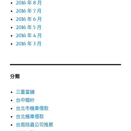
2016 年 8 月
2016 年 7 月
2016 年 6 月
2016 年 5 月
2016 年 4 月
2016 年 3 月
分類
三重當舖
台中婚紗
台北市機車借款
台北機車借款
台南除蟲公司推薦