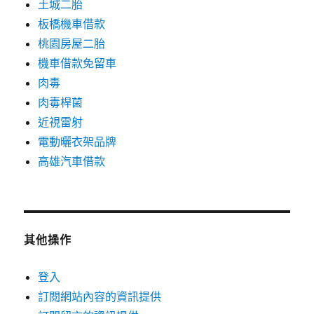
土城二胎
板橋機車借款
桃園房屋二胎
機車借款免留車
肉毒
肉毒桿菌
近視雷射
電動曬衣架品牌
高雄汽車借款
其他操作
登入
訂閱網站內容的資訊提供