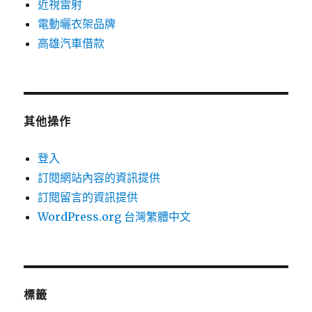
近視雷射
電動曬衣架品牌
高雄汽車借款
其他操作
登入
訂閱網站內容的資訊提供
訂閱留言的資訊提供
WordPress.org 台灣繁體中文
標籤