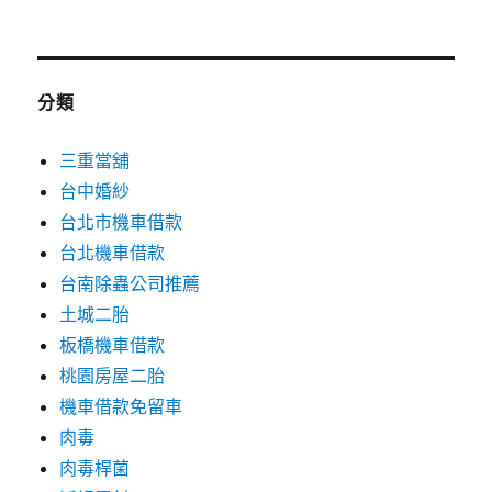
分類
三重當舖
台中婚紗
台北市機車借款
台北機車借款
台南除蟲公司推薦
土城二胎
板橋機車借款
桃園房屋二胎
機車借款免留車
肉毒
肉毒桿菌