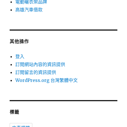
電動曬衣架品牌
高雄汽車借款
其他操作
登入
訂閱網站內容的資訊提供
訂閱留言的資訊提供
WordPress.org 台灣繁體中文
標籤