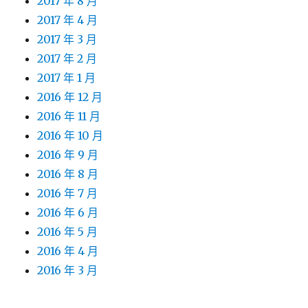
2017 年 8 月
2017 年 4 月
2017 年 3 月
2017 年 2 月
2017 年 1 月
2016 年 12 月
2016 年 11 月
2016 年 10 月
2016 年 9 月
2016 年 8 月
2016 年 7 月
2016 年 6 月
2016 年 5 月
2016 年 4 月
2016 年 3 月