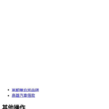
分類
三重當舖
台中婚紗
台北市機車借款
台北機車借款
台南除蟲公司推薦
土城二胎
板橋機車借款
桃園房屋二胎
機車借款免留車
肉毒
肉毒桿菌
近視雷射
電動曬衣架品牌
高雄汽車借款
其他操作