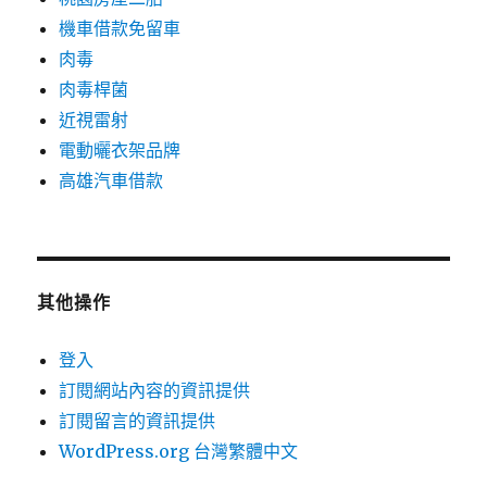
機車借款免留車
肉毒
肉毒桿菌
近視雷射
電動曬衣架品牌
高雄汽車借款
其他操作
登入
訂閱網站內容的資訊提供
訂閱留言的資訊提供
WordPress.org 台灣繁體中文