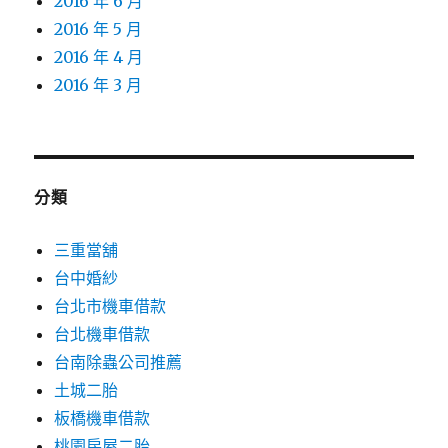
2016 年 6 月
2016 年 5 月
2016 年 4 月
2016 年 3 月
分類
三重當舖
台中婚紗
台北市機車借款
台北機車借款
台南除蟲公司推薦
土城二胎
板橋機車借款
桃園房屋二胎