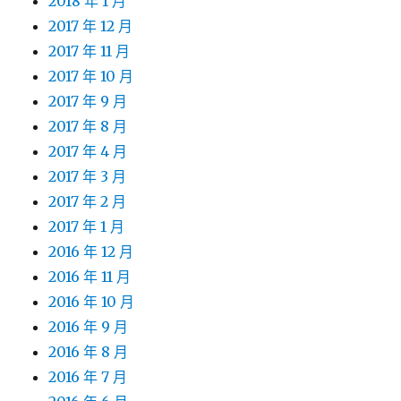
2018 年 1 月
2017 年 12 月
2017 年 11 月
2017 年 10 月
2017 年 9 月
2017 年 8 月
2017 年 4 月
2017 年 3 月
2017 年 2 月
2017 年 1 月
2016 年 12 月
2016 年 11 月
2016 年 10 月
2016 年 9 月
2016 年 8 月
2016 年 7 月