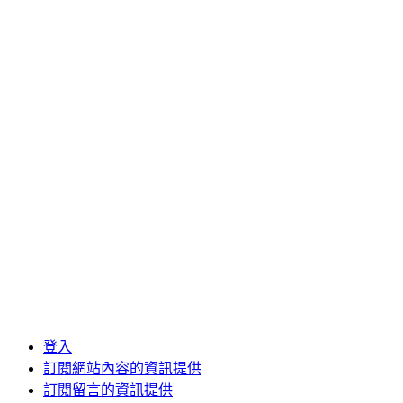
台北市機車借款
台北機車借款
台南除蟲公司推薦
土城二胎
板橋機車借款
桃園房屋二胎
機車借款免留車
肉毒
肉毒桿菌
近視雷射
電動曬衣架品牌
高雄汽車借款
其他操作
登入
訂閱網站內容的資訊提供
訂閱留言的資訊提供