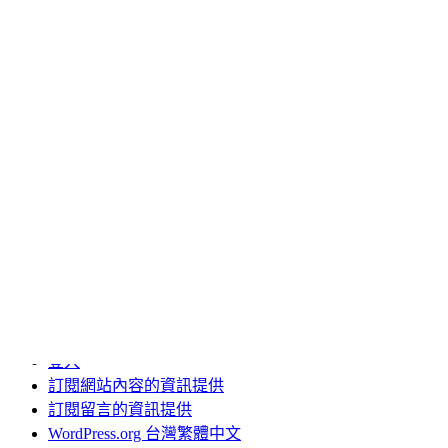
台北機車借款
台南除蟲公司推薦
土城二胎
板橋機車借款
桃園房屋二胎
機車借款免留車
肉毒
肉毒桿菌
近視雷射
電動曬衣架品牌
高雄汽車借款
其他操作
登入
訂閱網站內容的資訊提供
訂閱留言的資訊提供
WordPress.org 台灣繁體中文