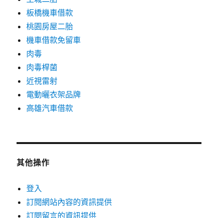
板橋機車借款
桃園房屋二胎
機車借款免留車
肉毒
肉毒桿菌
近視雷射
電動曬衣架品牌
高雄汽車借款
其他操作
登入
訂閱網站內容的資訊提供
訂閱留言的資訊提供