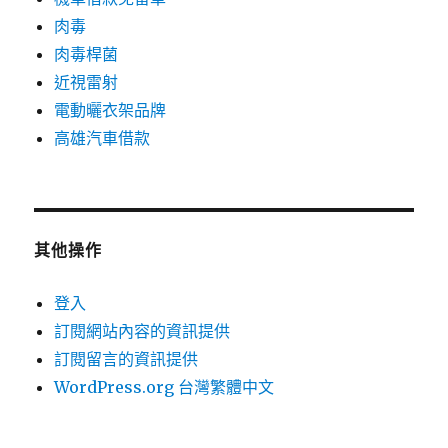
肉毒
肉毒桿菌
近視雷射
電動曬衣架品牌
高雄汽車借款
其他操作
登入
訂閱網站內容的資訊提供
訂閱留言的資訊提供
WordPress.org 台灣繁體中文