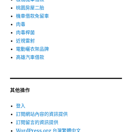
桃園房屋二胎
機車借款免留車
肉毒
肉毒桿菌
近視雷射
電動曬衣架品牌
高雄汽車借款
其他操作
登入
訂閱網站內容的資訊提供
訂閱留言的資訊提供
WordPress.org 台灣繁體中文