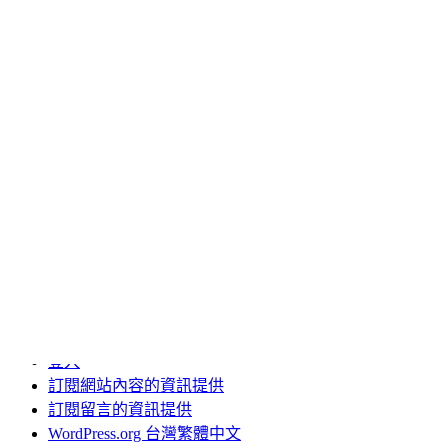
台北機車借款
台南除蟲公司推薦
土城二胎
板橋機車借款
桃園房屋二胎
機車借款免留車
肉毒
肉毒桿菌
近視雷射
電動曬衣架品牌
高雄汽車借款
其他操作
登入
訂閱網站內容的資訊提供
訂閱留言的資訊提供
WordPress.org 台灣繁體中文