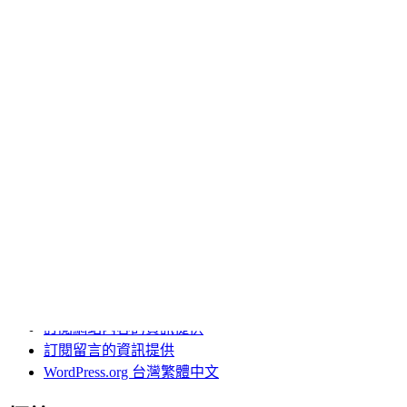
台南除蟲公司推薦
土城二胎
板橋機車借款
桃園房屋二胎
機車借款免留車
肉毒
肉毒桿菌
近視雷射
電動曬衣架品牌
高雄汽車借款
其他操作
登入
訂閱網站內容的資訊提供
訂閱留言的資訊提供
WordPress.org 台灣繁體中文