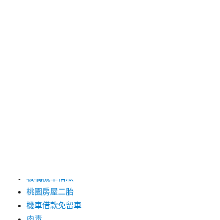
2016 年 4 月
2016 年 3 月
分類
三重當舖
台中婚紗
台北市機車借款
台北機車借款
台南除蟲公司推薦
土城二胎
板橋機車借款
桃園房屋二胎
機車借款免留車
肉毒