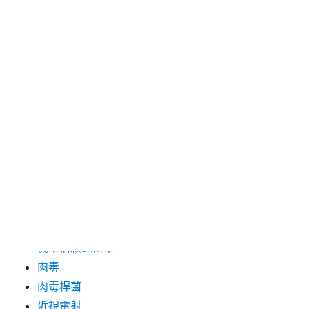
分類
三重當舖
台中婚紗
台北市機車借款
台北機車借款
台南除蟲公司推薦
土城二胎
板橋機車借款
桃園房屋二胎
機車借款免留車
肉毒
肉毒桿菌
近視雷射