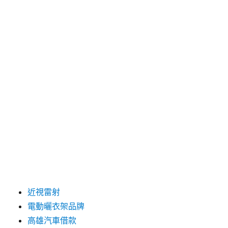
分類
三重當舖
台中婚紗
台北市機車借款
台北機車借款
台南除蟲公司推薦
土城二胎
板橋機車借款
桃園房屋二胎
機車借款免留車
肉毒
肉毒桿菌
近視雷射
電動曬衣架品牌
高雄汽車借款