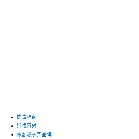
分類
三重當舖
台中婚紗
台北市機車借款
台北機車借款
台南除蟲公司推薦
土城二胎
板橋機車借款
桃園房屋二胎
機車借款免留車
肉毒
肉毒桿菌
近視雷射
電動曬衣架品牌